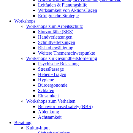
Leitfaden & Planungshilfe
Wirksamkeit von AktionsTagen
Erfolgreiche Strategie
Workshops
Workshops zum Arbeitsschutz
Sturzunfälle (SRS)
Handverletzungen
Schnittverletzungen
Risikobewältigung
Weitere Themenschwerpunkte
Workshops zur Gesundheitsförderung
Psychische Belastung
StressPassage
Heben+Tragen
Hygiene
Büroergonomie
Schlafen
Einsamkeit
Workshops zum Verhalten
Behavior based safety (BBS)
Ablenkung
Achtsamkeit
Beratung
Kultur-Input