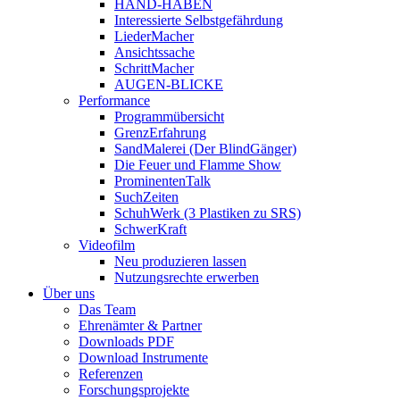
HAND-HABEN
Interessierte Selbstgefährdung
LiederMacher
Ansichtssache
SchrittMacher
AUGEN-BLICKE
Performance
Programmübersicht
GrenzErfahrung
SandMalerei (Der BlindGänger)
Die Feuer und Flamme Show
ProminentenTalk
SuchZeiten
SchuhWerk (3 Plastiken zu SRS)
SchwerKraft
Videofilm
Neu produzieren lassen
Nutzungsrechte erwerben
Über uns
Das Team
Ehrenämter & Partner
Downloads PDF
Download Instrumente
Referenzen
Forschungsprojekte