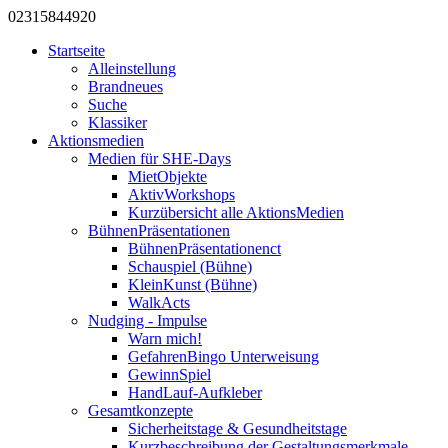
0231
584
492
0
Startseite
Alleinstellung
Brandneues
Suche
Klassiker
Aktionsmedien
Medien für SHE-Days
MietObjekte
AktivWorkshops
Kurzübersicht alle AktionsMedien
BühnenPräsentationen
BühnenPräsentationenct
Schauspiel (Bühne)
KleinKunst (Bühne)
WalkActs
Nudging - Impulse
Warn mich!
GefahrenBingo Unterweisung
GewinnSpiel
HandLauf-Aufkleber
Gesamtkonzepte
Sicherheitstage & Gesundheitstage
Kurzbeschreibung der Gestaltungsmerkmale