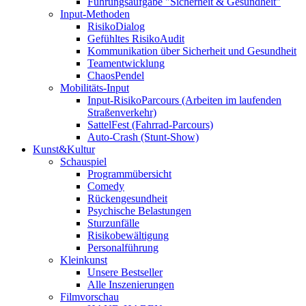
Führungsaufgabe "Sicherheit & Gesundheit"
Input-Methoden
RisikoDialog
Gefühltes RisikoAudit
Kommunikation über Sicherheit und Gesundheit
Teamentwicklung
ChaosPendel
Mobilitäts-Input
Input-RisikoParcours (Arbeiten im laufenden
Straßenverkehr)
SattelFest (Fahrrad-Parcours)
Auto-Crash (Stunt-Show)
Kunst&Kultur
Schauspiel
Programmübersicht
Comedy
Rückengesundheit
Psychische Belastungen
Sturzunfälle
Risikobewältigung
Personalführung
Kleinkunst
Unsere Bestseller
Alle Inszenierungen
Filmvorschau