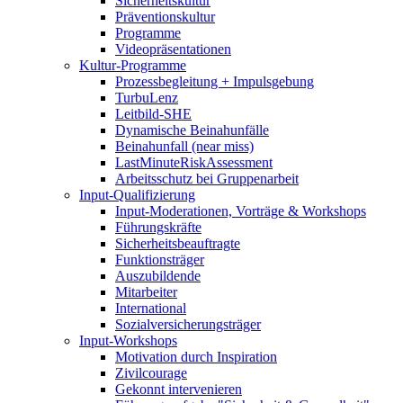
Sicherheitskultur
Präventionskultur
Programme
Videopräsentationen
Kultur-Programme
Prozessbegleitung + Impulsgebung
TurbuLenz
Leitbild-SHE
Dynamische Beinahunfälle
Beinahunfall (near miss)
LastMinuteRiskAssessment
Arbeitsschutz bei Gruppenarbeit
Input-Qualifizierung
Input-Moderationen, Vorträge & Workshops
Führungskräfte
Sicherheitsbeauftragte
Funktionsträger
Auszubildende
Mitarbeiter
International
Sozialversicherungsträger
Input-Workshops
Motivation durch Inspiration
Zivilcourage
Gekonnt intervenieren