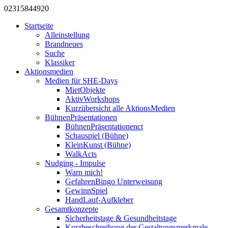
0231
584
492
0
Startseite
Alleinstellung
Brandneues
Suche
Klassiker
Aktionsmedien
Medien für SHE-Days
MietObjekte
AktivWorkshops
Kurzübersicht alle AktionsMedien
BühnenPräsentationen
BühnenPräsentationenct
Schauspiel (Bühne)
KleinKunst (Bühne)
WalkActs
Nudging - Impulse
Warn mich!
GefahrenBingo Unterweisung
GewinnSpiel
HandLauf-Aufkleber
Gesamtkonzepte
Sicherheitstage & Gesundheitstage
Kurzbeschreibung der Gestaltungsmerkmale