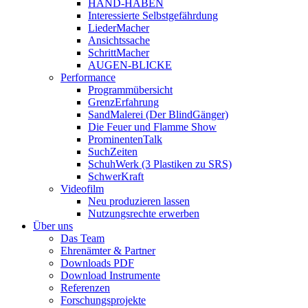
HAND-HABEN
Interessierte Selbstgefährdung
LiederMacher
Ansichtssache
SchrittMacher
AUGEN-BLICKE
Performance
Programmübersicht
GrenzErfahrung
SandMalerei (Der BlindGänger)
Die Feuer und Flamme Show
ProminentenTalk
SuchZeiten
SchuhWerk (3 Plastiken zu SRS)
SchwerKraft
Videofilm
Neu produzieren lassen
Nutzungsrechte erwerben
Über uns
Das Team
Ehrenämter & Partner
Downloads PDF
Download Instrumente
Referenzen
Forschungsprojekte