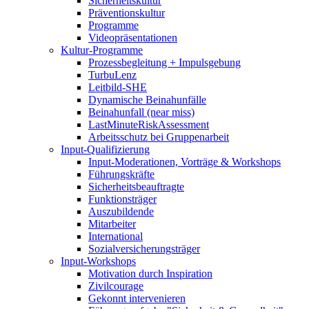
Sicherheitskultur
Präventionskultur
Programme
Videopräsentationen
Kultur-Programme
Prozessbegleitung + Impulsgebung
TurbuLenz
Leitbild-SHE
Dynamische Beinahunfälle
Beinahunfall (near miss)
LastMinuteRiskAssessment
Arbeitsschutz bei Gruppenarbeit
Input-Qualifizierung
Input-Moderationen, Vorträge & Workshops
Führungskräfte
Sicherheitsbeauftragte
Funktionsträger
Auszubildende
Mitarbeiter
International
Sozialversicherungsträger
Input-Workshops
Motivation durch Inspiration
Zivilcourage
Gekonnt intervenieren