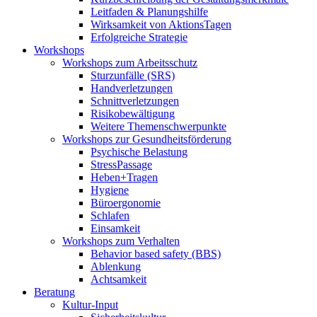
Leitfaden & Planungshilfe
Wirksamkeit von AktionsTagen
Erfolgreiche Strategie
Workshops
Workshops zum Arbeitsschutz
Sturzunfälle (SRS)
Handverletzungen
Schnittverletzungen
Risikobewältigung
Weitere Themenschwerpunkte
Workshops zur Gesundheitsförderung
Psychische Belastung
StressPassage
Heben+Tragen
Hygiene
Büroergonomie
Schlafen
Einsamkeit
Workshops zum Verhalten
Behavior based safety (BBS)
Ablenkung
Achtsamkeit
Beratung
Kultur-Input