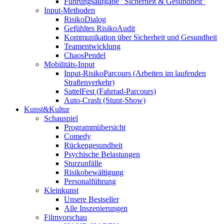
Führungsaufgabe "Sicherheit & Gesundheit"
Input-Methoden
RisikoDialog
Gefühltes RisikoAudit
Kommunikation über Sicherheit und Gesundheit
Teamentwicklung
ChaosPendel
Mobilitäts-Input
Input-RisikoParcours (Arbeiten im laufenden
Straßenverkehr)
SattelFest (Fahrrad-Parcours)
Auto-Crash (Stunt-Show)
Kunst&Kultur
Schauspiel
Programmübersicht
Comedy
Rückengesundheit
Psychische Belastungen
Sturzunfälle
Risikobewältigung
Personalführung
Kleinkunst
Unsere Bestseller
Alle Inszenierungen
Filmvorschau