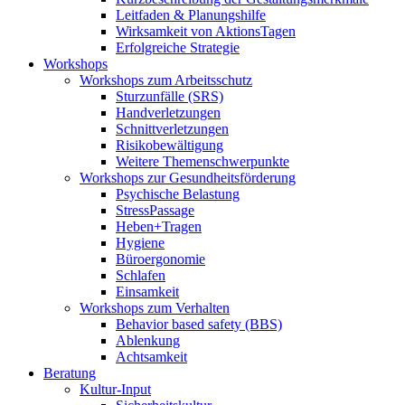
Leitfaden & Planungshilfe
Wirksamkeit von AktionsTagen
Erfolgreiche Strategie
Workshops
Workshops zum Arbeitsschutz
Sturzunfälle (SRS)
Handverletzungen
Schnittverletzungen
Risikobewältigung
Weitere Themenschwerpunkte
Workshops zur Gesundheitsförderung
Psychische Belastung
StressPassage
Heben+Tragen
Hygiene
Büroergonomie
Schlafen
Einsamkeit
Workshops zum Verhalten
Behavior based safety (BBS)
Ablenkung
Achtsamkeit
Beratung
Kultur-Input