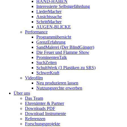
HAND-HABEN
Interessierte Selbstgefährdung
LiederMacher
Ansichtssache
SchrittMacher
AUGEN-BLICKE
Performance
Programmübersicht
GrenzErfahrung
SandMalerei (Der BlindGänger)
Die Feuer und Flamme Show
ProminentenTalk
SuchZeiten
SchuhWerk (3 Plastiken zu SRS)
SchwerKraft
Videofilm
Neu produzieren lassen
Nutzungsrechte erwerben
Über uns
Das Team
Ehrenämter & Partner
Downloads PDF
Download Instrumente
Referenzen
Forschungsprojekte