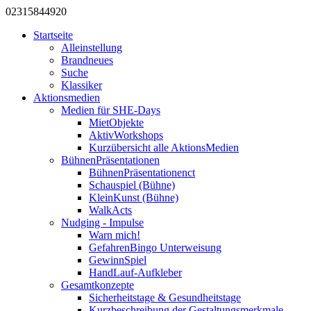
0231
584
492
0
Startseite
Alleinstellung
Brandneues
Suche
Klassiker
Aktionsmedien
Medien für SHE-Days
MietObjekte
AktivWorkshops
Kurzübersicht alle AktionsMedien
BühnenPräsentationen
BühnenPräsentationenct
Schauspiel (Bühne)
KleinKunst (Bühne)
WalkActs
Nudging - Impulse
Warn mich!
GefahrenBingo Unterweisung
GewinnSpiel
HandLauf-Aufkleber
Gesamtkonzepte
Sicherheitstage & Gesundheitstage
Kurzbeschreibung der Gestaltungsmerkmale