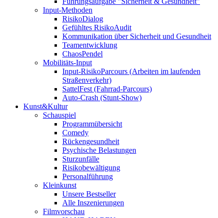
Führungsaufgabe "Sicherheit & Gesundheit"
Input-Methoden
RisikoDialog
Gefühltes RisikoAudit
Kommunikation über Sicherheit und Gesundheit
Teamentwicklung
ChaosPendel
Mobilitäts-Input
Input-RisikoParcours (Arbeiten im laufenden
Straßenverkehr)
SattelFest (Fahrrad-Parcours)
Auto-Crash (Stunt-Show)
Kunst&Kultur
Schauspiel
Programmübersicht
Comedy
Rückengesundheit
Psychische Belastungen
Sturzunfälle
Risikobewältigung
Personalführung
Kleinkunst
Unsere Bestseller
Alle Inszenierungen
Filmvorschau