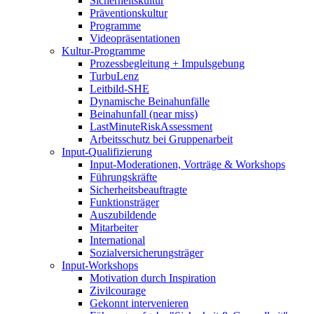
Sicherheitskultur
Präventionskultur
Programme
Videopräsentationen
Kultur-Programme
Prozessbegleitung + Impulsgebung
TurbuLenz
Leitbild-SHE
Dynamische Beinahunfälle
Beinahunfall (near miss)
LastMinuteRiskAssessment
Arbeitsschutz bei Gruppenarbeit
Input-Qualifizierung
Input-Moderationen, Vorträge & Workshops
Führungskräfte
Sicherheitsbeauftragte
Funktionsträger
Auszubildende
Mitarbeiter
International
Sozialversicherungsträger
Input-Workshops
Motivation durch Inspiration
Zivilcourage
Gekonnt intervenieren