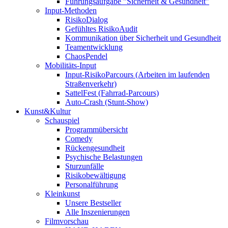
Führungsaufgabe "Sicherheit & Gesundheit"
Input-Methoden
RisikoDialog
Gefühltes RisikoAudit
Kommunikation über Sicherheit und Gesundheit
Teamentwicklung
ChaosPendel
Mobilitäts-Input
Input-RisikoParcours (Arbeiten im laufenden
Straßenverkehr)
SattelFest (Fahrrad-Parcours)
Auto-Crash (Stunt-Show)
Kunst&Kultur
Schauspiel
Programmübersicht
Comedy
Rückengesundheit
Psychische Belastungen
Sturzunfälle
Risikobewältigung
Personalführung
Kleinkunst
Unsere Bestseller
Alle Inszenierungen
Filmvorschau