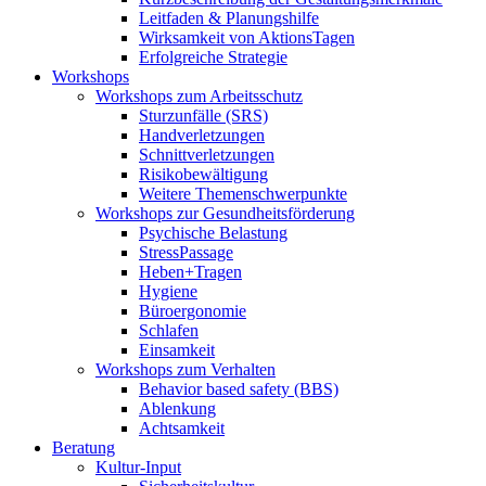
Leitfaden & Planungshilfe
Wirksamkeit von AktionsTagen
Erfolgreiche Strategie
Workshops
Workshops zum Arbeitsschutz
Sturzunfälle (SRS)
Handverletzungen
Schnittverletzungen
Risikobewältigung
Weitere Themenschwerpunkte
Workshops zur Gesundheitsförderung
Psychische Belastung
StressPassage
Heben+Tragen
Hygiene
Büroergonomie
Schlafen
Einsamkeit
Workshops zum Verhalten
Behavior based safety (BBS)
Ablenkung
Achtsamkeit
Beratung
Kultur-Input