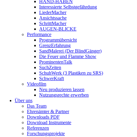
HAND-HABEN
Interessierte Selbstgefährdung
LiederMacher
Ansichtssache
SchrittMacher
AUGEN-BLICKE
Performance
Programmübersicht
GrenzErfahrung
SandMalerei (Der BlindGänger)
Die Feuer und Flamme Show
ProminentenTalk
SuchZeiten
SchuhWerk (3 Plastiken zu SRS)
SchwerKraft
Videofilm
Neu produzieren lassen
Nutzungsrechte erwerben
Über uns
Das Team
Ehrenämter & Partner
Downloads PDF
Download Instrumente
Referenzen
Forschungsprojekte