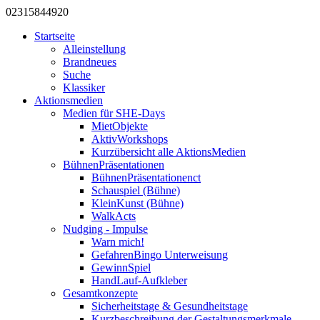
0231
584
492
0
Startseite
Alleinstellung
Brandneues
Suche
Klassiker
Aktionsmedien
Medien für SHE-Days
MietObjekte
AktivWorkshops
Kurzübersicht alle AktionsMedien
BühnenPräsentationen
BühnenPräsentationenct
Schauspiel (Bühne)
KleinKunst (Bühne)
WalkActs
Nudging - Impulse
Warn mich!
GefahrenBingo Unterweisung
GewinnSpiel
HandLauf-Aufkleber
Gesamtkonzepte
Sicherheitstage & Gesundheitstage
Kurzbeschreibung der Gestaltungsmerkmale