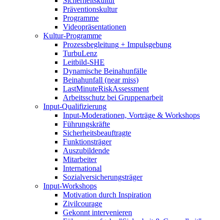
Sicherheitskultur
Präventionskultur
Programme
Videopräsentationen
Kultur-Programme
Prozessbegleitung + Impulsgebung
TurbuLenz
Leitbild-SHE
Dynamische Beinahunfälle
Beinahunfall (near miss)
LastMinuteRiskAssessment
Arbeitsschutz bei Gruppenarbeit
Input-Qualifizierung
Input-Moderationen, Vorträge & Workshops
Führungskräfte
Sicherheitsbeauftragte
Funktionsträger
Auszubildende
Mitarbeiter
International
Sozialversicherungsträger
Input-Workshops
Motivation durch Inspiration
Zivilcourage
Gekonnt intervenieren