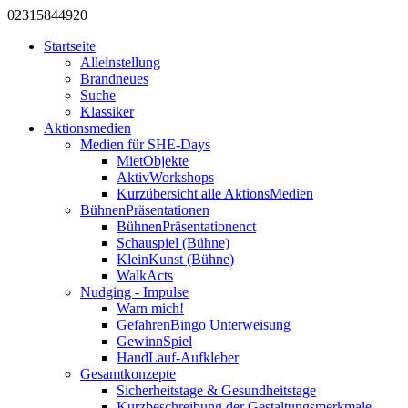
0231
584
492
0
Startseite
Alleinstellung
Brandneues
Suche
Klassiker
Aktionsmedien
Medien für SHE-Days
MietObjekte
AktivWorkshops
Kurzübersicht alle AktionsMedien
BühnenPräsentationen
BühnenPräsentationenct
Schauspiel (Bühne)
KleinKunst (Bühne)
WalkActs
Nudging - Impulse
Warn mich!
GefahrenBingo Unterweisung
GewinnSpiel
HandLauf-Aufkleber
Gesamtkonzepte
Sicherheitstage & Gesundheitstage
Kurzbeschreibung der Gestaltungsmerkmale