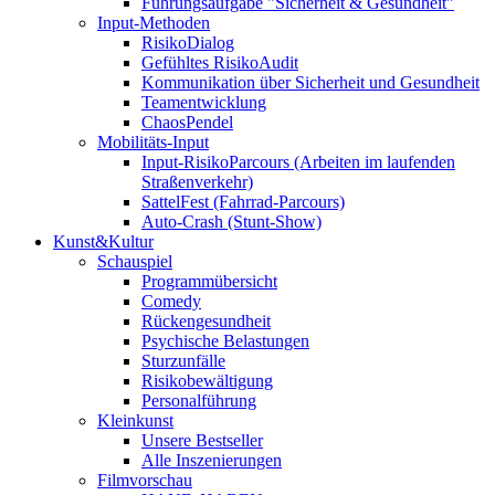
Führungsaufgabe "Sicherheit & Gesundheit"
Input-Methoden
RisikoDialog
Gefühltes RisikoAudit
Kommunikation über Sicherheit und Gesundheit
Teamentwicklung
ChaosPendel
Mobilitäts-Input
Input-RisikoParcours (Arbeiten im laufenden
Straßenverkehr)
SattelFest (Fahrrad-Parcours)
Auto-Crash (Stunt-Show)
Kunst&Kultur
Schauspiel
Programmübersicht
Comedy
Rückengesundheit
Psychische Belastungen
Sturzunfälle
Risikobewältigung
Personalführung
Kleinkunst
Unsere Bestseller
Alle Inszenierungen
Filmvorschau