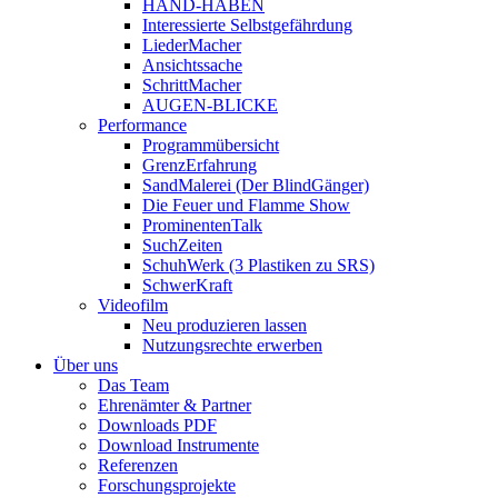
HAND-HABEN
Interessierte Selbstgefährdung
LiederMacher
Ansichtssache
SchrittMacher
AUGEN-BLICKE
Performance
Programmübersicht
GrenzErfahrung
SandMalerei (Der BlindGänger)
Die Feuer und Flamme Show
ProminentenTalk
SuchZeiten
SchuhWerk (3 Plastiken zu SRS)
SchwerKraft
Videofilm
Neu produzieren lassen
Nutzungsrechte erwerben
Über uns
Das Team
Ehrenämter & Partner
Downloads PDF
Download Instrumente
Referenzen
Forschungsprojekte