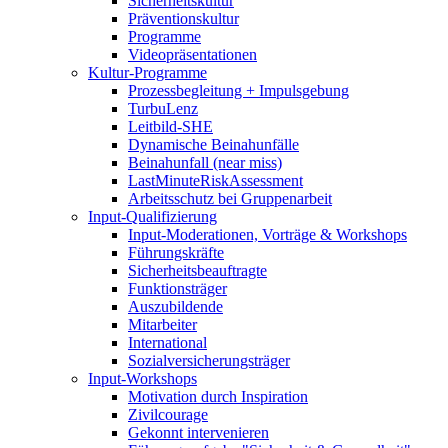
Sicherheitskultur
Präventionskultur
Programme
Videopräsentationen
Kultur-Programme
Prozessbegleitung + Impulsgebung
TurbuLenz
Leitbild-SHE
Dynamische Beinahunfälle
Beinahunfall (near miss)
LastMinuteRiskAssessment
Arbeitsschutz bei Gruppenarbeit
Input-Qualifizierung
Input-Moderationen, Vorträge & Workshops
Führungskräfte
Sicherheitsbeauftragte
Funktionsträger
Auszubildende
Mitarbeiter
International
Sozialversicherungsträger
Input-Workshops
Motivation durch Inspiration
Zivilcourage
Gekonnt intervenieren