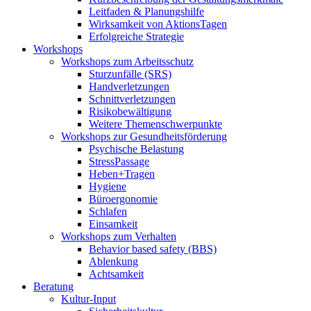
Leitfaden & Planungshilfe
Wirksamkeit von AktionsTagen
Erfolgreiche Strategie
Workshops
Workshops zum Arbeitsschutz
Sturzunfälle (SRS)
Handverletzungen
Schnittverletzungen
Risikobewältigung
Weitere Themenschwerpunkte
Workshops zur Gesundheitsförderung
Psychische Belastung
StressPassage
Heben+Tragen
Hygiene
Büroergonomie
Schlafen
Einsamkeit
Workshops zum Verhalten
Behavior based safety (BBS)
Ablenkung
Achtsamkeit
Beratung
Kultur-Input