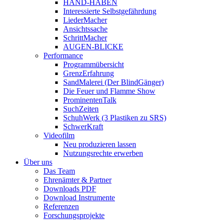
HAND-HABEN
Interessierte Selbstgefährdung
LiederMacher
Ansichtssache
SchrittMacher
AUGEN-BLICKE
Performance
Programmübersicht
GrenzErfahrung
SandMalerei (Der BlindGänger)
Die Feuer und Flamme Show
ProminentenTalk
SuchZeiten
SchuhWerk (3 Plastiken zu SRS)
SchwerKraft
Videofilm
Neu produzieren lassen
Nutzungsrechte erwerben
Über uns
Das Team
Ehrenämter & Partner
Downloads PDF
Download Instrumente
Referenzen
Forschungsprojekte