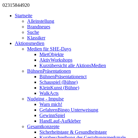
0231
584
492
0
Startseite
Alleinstellung
Brandneues
Suche
Klassiker
Aktionsmedien
Medien für SHE-Days
MietObjekte
AktivWorkshops
Kurzübersicht alle AktionsMedien
BühnenPräsentationen
BühnenPräsentationenct
Schauspiel (Bühne)
KleinKunst (Bühne)
WalkActs
Nudging - Impulse
Warn mich!
GefahrenBingo Unterweisung
GewinnSpiel
HandLauf-Aufkleber
Gesamtkonzepte
Sicherheitstage & Gesundheitstage
Kurzbeschreibung der Gestaltungsmerkmale