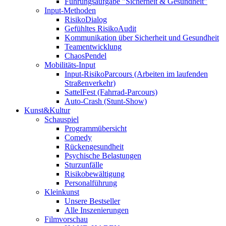
Führungsaufgabe "Sicherheit & Gesundheit"
Input-Methoden
RisikoDialog
Gefühltes RisikoAudit
Kommunikation über Sicherheit und Gesundheit
Teamentwicklung
ChaosPendel
Mobilitäts-Input
Input-RisikoParcours (Arbeiten im laufenden
Straßenverkehr)
SattelFest (Fahrrad-Parcours)
Auto-Crash (Stunt-Show)
Kunst&Kultur
Schauspiel
Programmübersicht
Comedy
Rückengesundheit
Psychische Belastungen
Sturzunfälle
Risikobewältigung
Personalführung
Kleinkunst
Unsere Bestseller
Alle Inszenierungen
Filmvorschau