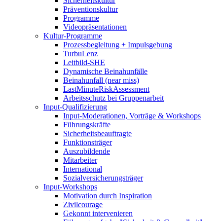
Sicherheitskultur
Präventionskultur
Programme
Videopräsentationen
Kultur-Programme
Prozessbegleitung + Impulsgebung
TurbuLenz
Leitbild-SHE
Dynamische Beinahunfälle
Beinahunfall (near miss)
LastMinuteRiskAssessment
Arbeitsschutz bei Gruppenarbeit
Input-Qualifizierung
Input-Moderationen, Vorträge & Workshops
Führungskräfte
Sicherheitsbeauftragte
Funktionsträger
Auszubildende
Mitarbeiter
International
Sozialversicherungsträger
Input-Workshops
Motivation durch Inspiration
Zivilcourage
Gekonnt intervenieren