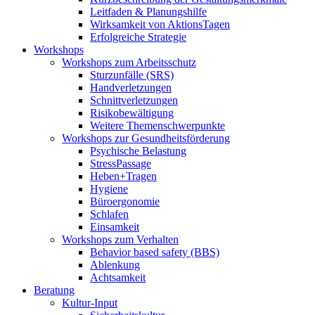
Leitfaden & Planungshilfe
Wirksamkeit von AktionsTagen
Erfolgreiche Strategie
Workshops
Workshops zum Arbeitsschutz
Sturzunfälle (SRS)
Handverletzungen
Schnittverletzungen
Risikobewältigung
Weitere Themenschwerpunkte
Workshops zur Gesundheitsförderung
Psychische Belastung
StressPassage
Heben+Tragen
Hygiene
Büroergonomie
Schlafen
Einsamkeit
Workshops zum Verhalten
Behavior based safety (BBS)
Ablenkung
Achtsamkeit
Beratung
Kultur-Input