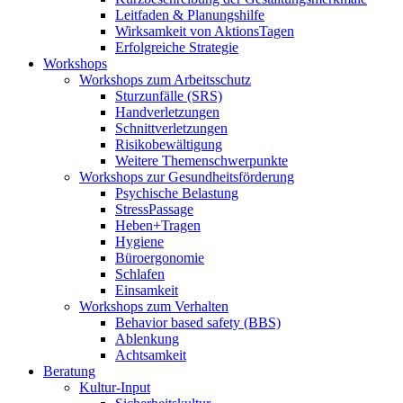
Leitfaden & Planungshilfe
Wirksamkeit von AktionsTagen
Erfolgreiche Strategie
Workshops
Workshops zum Arbeitsschutz
Sturzunfälle (SRS)
Handverletzungen
Schnittverletzungen
Risikobewältigung
Weitere Themenschwerpunkte
Workshops zur Gesundheitsförderung
Psychische Belastung
StressPassage
Heben+Tragen
Hygiene
Büroergonomie
Schlafen
Einsamkeit
Workshops zum Verhalten
Behavior based safety (BBS)
Ablenkung
Achtsamkeit
Beratung
Kultur-Input