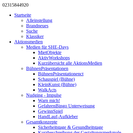
0231
584
492
0
Startseite
Alleinstellung
Brandneues
Suche
Klassiker
Aktionsmedien
Medien für SHE-Days
MietObjekte
AktivWorkshops
Kurzübersicht alle AktionsMedien
BühnenPräsentationen
BühnenPräsentationenct
Schauspiel (Bühne)
KleinKunst (Bühne)
WalkActs
Nudging - Impulse
Warn mich!
GefahrenBingo Unterweisung
GewinnSpiel
HandLauf-Aufkleber
Gesamtkonzepte
Sicherheitstage & Gesundheitstage
Kurzbeschreibung der Gestaltungsmerkmale