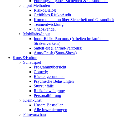
Führungsaufgabe "Sicherheit & Gesundheit"
Input-Methoden
RisikoDialog
Gefühltes RisikoAudit
Kommunikation über Sicherheit und Gesundheit
Teamentwicklung
ChaosPendel
Mobilitäts-Input
Input-RisikoParcours (Arbeiten im laufenden
Straßenverkehr)
SattelFest (Fahrrad-Parcours)
Auto-Crash (Stunt-Show)
Kunst&Kultur
Schauspiel
Programmübersicht
Comedy
Rückengesundheit
Psychische Belastungen
Sturzunfälle
Risikobewältigung
Personalführung
Kleinkunst
Unsere Bestseller
Alle Inszenierungen
Filmvorschau