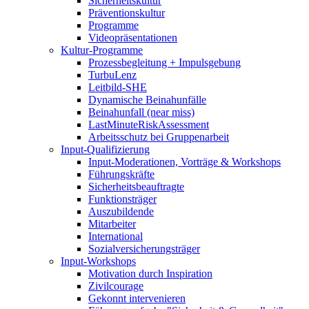
Sicherheitskultur
Präventionskultur
Programme
Videopräsentationen
Kultur-Programme
Prozessbegleitung + Impulsgebung
TurbuLenz
Leitbild-SHE
Dynamische Beinahunfälle
Beinahunfall (near miss)
LastMinuteRiskAssessment
Arbeitsschutz bei Gruppenarbeit
Input-Qualifizierung
Input-Moderationen, Vorträge & Workshops
Führungskräfte
Sicherheitsbeauftragte
Funktionsträger
Auszubildende
Mitarbeiter
International
Sozialversicherungsträger
Input-Workshops
Motivation durch Inspiration
Zivilcourage
Gekonnt intervenieren