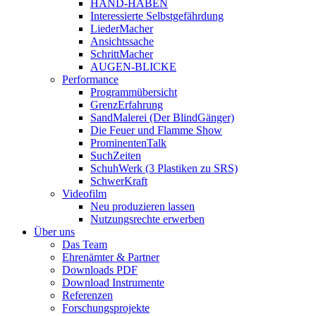
HAND-HABEN
Interessierte Selbstgefährdung
LiederMacher
Ansichtssache
SchrittMacher
AUGEN-BLICKE
Performance
Programmübersicht
GrenzErfahrung
SandMalerei (Der BlindGänger)
Die Feuer und Flamme Show
ProminentenTalk
SuchZeiten
SchuhWerk (3 Plastiken zu SRS)
SchwerKraft
Videofilm
Neu produzieren lassen
Nutzungsrechte erwerben
Über uns
Das Team
Ehrenämter & Partner
Downloads PDF
Download Instrumente
Referenzen
Forschungsprojekte